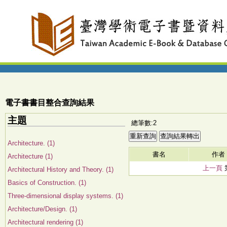
電子書書目整合查詢結果
主題
總筆數:2
Architecture. (1)
書名
作者
Architecture (1)
上一頁
Architectural History and Theory. (1)
Basics of Construction. (1)
Three-dimensional display systems. (1)
Architecture/Design. (1)
Architectural rendering (1)