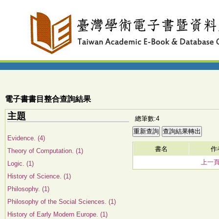
電子書書目整合查詢結果
主題
總筆數:4
Evidence. (4)
書名
作
Theory of Computation. (1)
上一
Logic. (1)
History of Science. (1)
Philosophy. (1)
Philosophy of the Social Sciences. (1)
History of Early Modern Europe. (1)