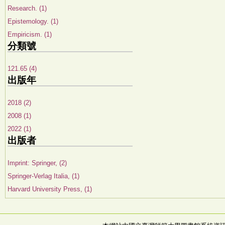
Research. (1)
Epistemology. (1)
Empiricism. (1)
分類號
121.65 (4)
出版年
2018 (2)
2008 (1)
2022 (1)
出版者
Imprint: Springer, (2)
Springer-Verlag Italia, (1)
Harvard University Press, (1)