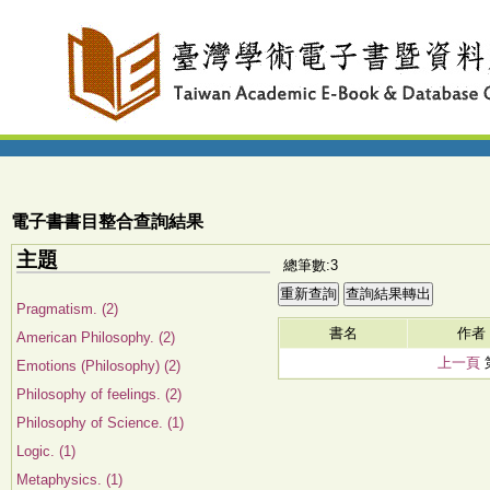
電子書書目整合查詢結果
主題
總筆數:3
Pragmatism. (2)
書名
作者
American Philosophy. (2)
上一頁
Emotions (Philosophy) (2)
Philosophy of feelings. (2)
Philosophy of Science. (1)
Logic. (1)
Metaphysics. (1)