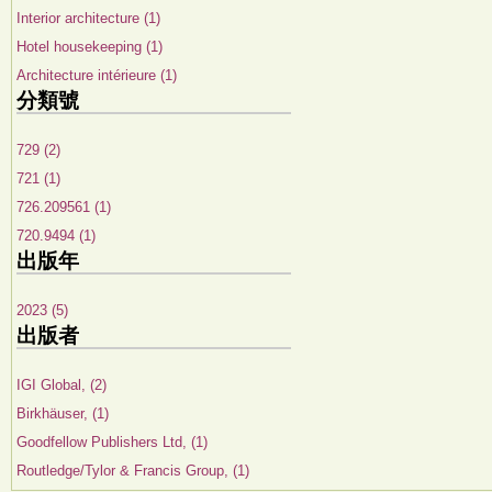
Interior architecture (1)
Hotel housekeeping (1)
Architecture intérieure (1)
分類號
729 (2)
721 (1)
726.209561 (1)
720.9494 (1)
出版年
2023 (5)
出版者
IGI Global, (2)
Birkhäuser, (1)
Goodfellow Publishers Ltd, (1)
Routledge/Tylor & Francis Group, (1)