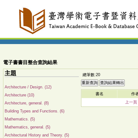
電子書書目整合查詢結果
主題
總筆數:20
Architecture / Design. (12)
書名
作
Architecture (10)
上一頁
Architecture, general. (8)
Building Types and Functions. (6)
Mathematics. (5)
Mathematics, general. (5)
Architectural History and Theory. (5)