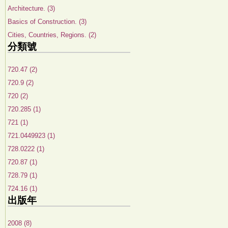
Architecture. (3)
Basics of Construction. (3)
Cities, Countries, Regions. (2)
分類號
720.47 (2)
720.9 (2)
720 (2)
720.285 (1)
721 (1)
721.0449923 (1)
728.0222 (1)
720.87 (1)
728.79 (1)
724.16 (1)
出版年
2008 (8)