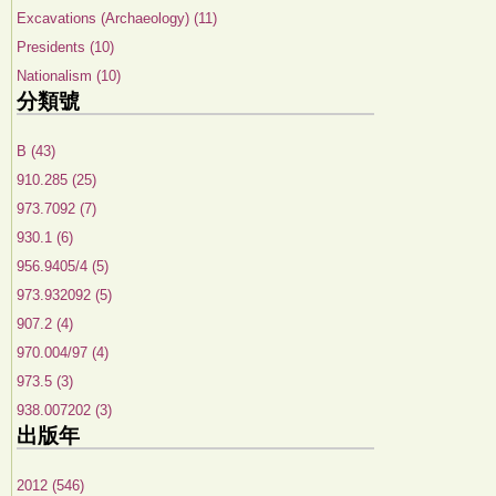
Excavations (Archaeology) (11)
Presidents (10)
Nationalism (10)
分類號
B (43)
910.285 (25)
973.7092 (7)
930.1 (6)
956.9405/4 (5)
973.932092 (5)
907.2 (4)
970.004/97 (4)
973.5 (3)
938.007202 (3)
出版年
2012 (546)