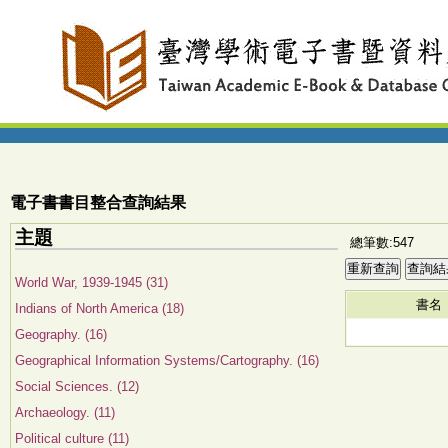
電子書書目整合查詢結果
主題
總筆數:547
World War, 1939-1945 (31)
書名
Indians of North America (18)
Geography. (16)
Geographical Information Systems/Cartography. (16)
Social Sciences. (12)
Archaeology. (11)
Political culture (11)