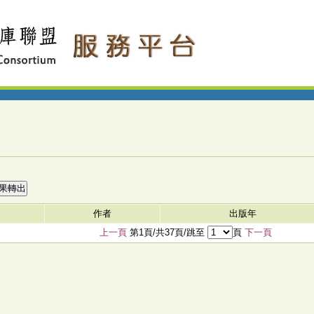
作者
出版年
上一頁
第1頁/共37頁/跳至
頁
下一頁