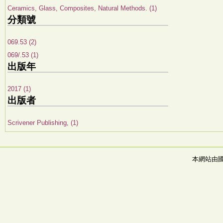
Ceramics, Glass, Composites, Natural Methods. (1)
分類號
069.53 (2)
069/.53 (1)
出版年
2017 (1)
出版者
Scrivener Publishing, (1)
本網站由