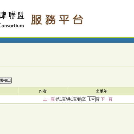
作者
出版年
上一頁
第1頁/共1頁/跳至
頁
下一頁