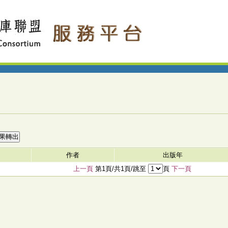
作者
出版年
上一頁
第1頁/共1頁/跳至
頁
下一頁