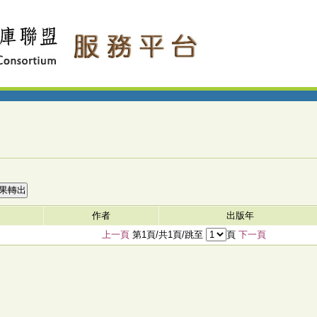
作者
出版年
上一頁
第1頁/共1頁/跳至
頁
下一頁