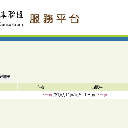
作者
出版年
上一頁
第1頁/共1頁/跳至
頁
下一頁