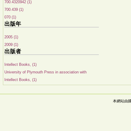
700.4320942 (1)
700.439 (1)
070 (1)
出版年
2005 (1)
2009 (1)
出版者
Intellect Books, (1)
University of Plymouth Press in association with
Intellect Books, (1)
本網站由