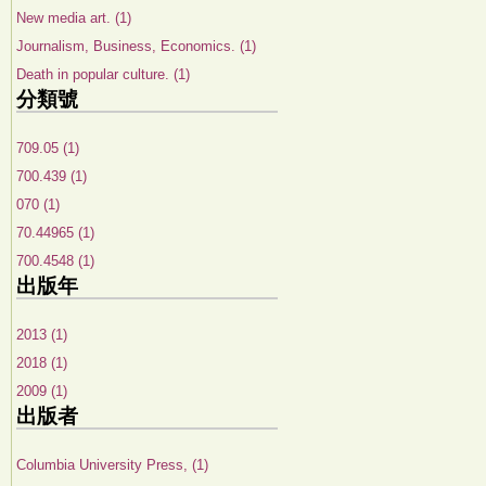
New media art. (1)
Journalism, Business, Economics. (1)
Death in popular culture. (1)
分類號
709.05 (1)
700.439 (1)
070 (1)
70.44965 (1)
700.4548 (1)
出版年
2013 (1)
2018 (1)
2009 (1)
出版者
Columbia University Press, (1)