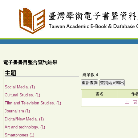
電子書書目整合查詢結果
主題
總筆數:4
Social Media. (1)
書名
作
Cultural Studies. (1)
上一頁
Film and Television Studies. (1)
Journalism (1)
Digital/New Media. (1)
Art and technology. (1)
Smartphones (1)