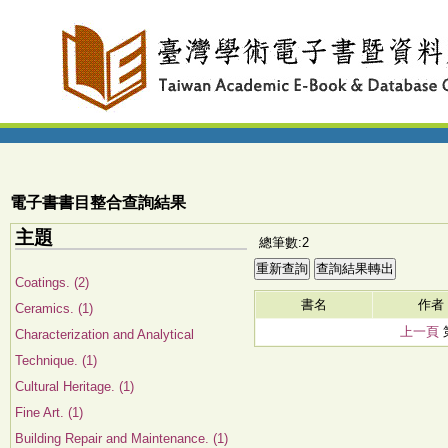
電子書書目整合查詢結果
主題
總筆數:2
Coatings. (2)
書名
作者
Ceramics. (1)
上一頁
Characterization and Analytical
Technique. (1)
Cultural Heritage. (1)
Fine Art. (1)
Building Repair and Maintenance. (1)