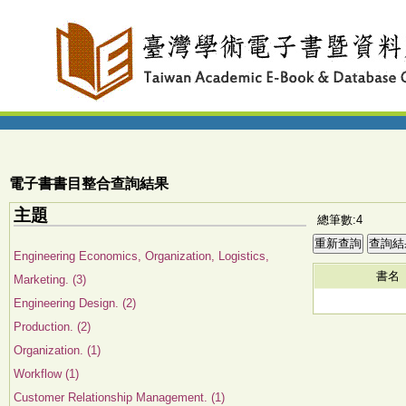
電子書書目整合查詢結果
主題
總筆數:4
Engineering Economics, Organization, Logistics,
書名
Marketing. (3)
Engineering Design. (2)
Production. (2)
Organization. (1)
Workflow (1)
Customer Relationship Management. (1)