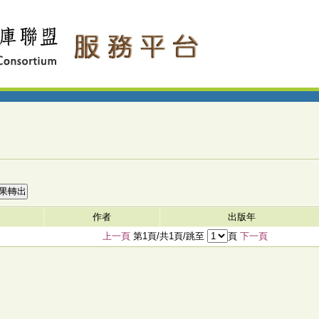
作者
出版年
上一頁
第1頁/共1頁/跳至
頁
下一頁