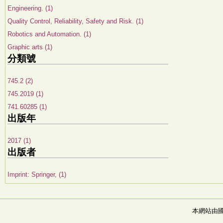
Engineering. (1)
Quality Control, Reliability, Safety and Risk. (1)
Robotics and Automation. (1)
Graphic arts (1)
分類號
745.2 (2)
745.2019 (1)
741.60285 (1)
出版年
2017 (1)
出版者
Imprint: Springer, (1)
本網站由