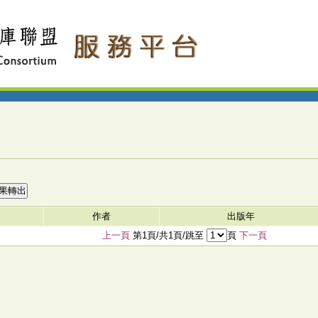
作者
出版年
上一頁
第1頁/共1頁/跳至
頁
下一頁