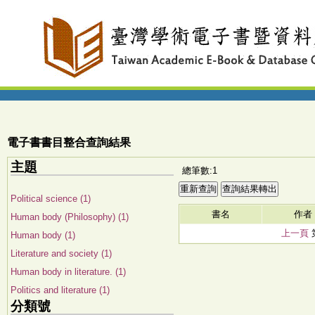
電子書書目整合查詢結果
主題
總筆數:1
Political science (1)
書名
作者
Human body (Philosophy) (1)
上一頁
Human body (1)
Literature and society (1)
Human body in literature. (1)
Politics and literature (1)
分類號