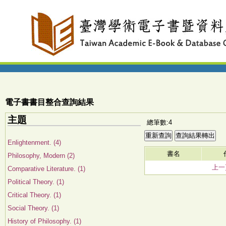
電子書書目整合查詢結果
主題
總筆數:4
Enlightenment. (4)
書名
Philosophy, Modern (2)
上一
Comparative Literature. (1)
Political Theory. (1)
Critical Theory. (1)
Social Theory. (1)
History of Philosophy. (1)