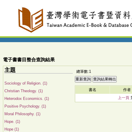
電子書書目整合查詢結果
主題
總筆數:1
Sociology of Religion. (1)
書名
作者
Christian Theology. (1)
上一頁
Heterodox Economics. (1)
Positive Psychology. (1)
Moral Philosophy. (1)
Hope. (1)
Hope (1)