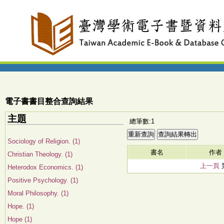
電子書書目整合查詢結果
主題
總筆數:1
Sociology of Religion. (1)
書名
作者
Christian Theology. (1)
上一頁
Heterodox Economics. (1)
Positive Psychology. (1)
Moral Philosophy. (1)
Hope. (1)
Hope (1)