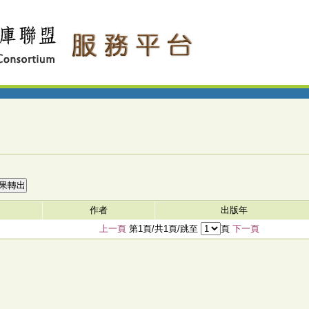
作者
出版年
上一頁
第1頁/共1頁/跳至
頁
下一頁