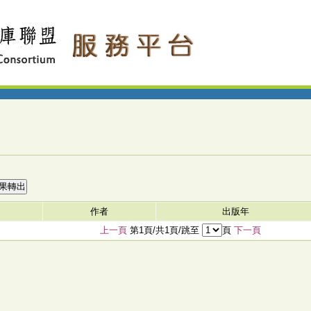
作者
出版年
上一頁
第1頁/共1頁/跳至
頁
下一頁