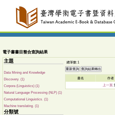
電子書書目整合查詢結果
主題
總筆數:1
Data Mining and Knowledge
書名
作者
Discovery. (1)
上一頁
Corpora (Linguistics) (1)
Natural Language Processing (NLP) (1)
Computational Linguistics. (1)
Machine translating. (1)
分類號