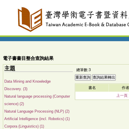
電子書書目整合查詢結果
主題
總筆數:3
Data Mining and Knowledge
書名
作
Discovery. (3)
上一頁
Natural language processing (Computer
science) (2)
Natural Language Processing (NLP) (2)
Artificial Intelligence (incl. Robotics) (1)
Corpora (Linguistics) (1)