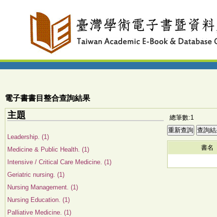
電子書書目整合查詢結果
主題
總筆數:1
Leadership. (1)
書名
Medicine & Public Health. (1)
Intensive / Critical Care Medicine. (1)
Geriatric nursing. (1)
Nursing Management. (1)
Nursing Education. (1)
Palliative Medicine. (1)