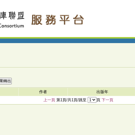
作者
出版年
上一頁
第1頁/共1頁/跳至
頁
下一頁