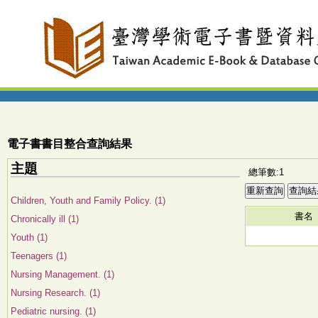
電子書書目整合查詢結果
主題
總筆數:1
Children, Youth and Family Policy. (1)
書名
Chronically ill (1)
Youth (1)
Teenagers (1)
Nursing Management. (1)
Nursing Research. (1)
Pediatric nursing. (1)