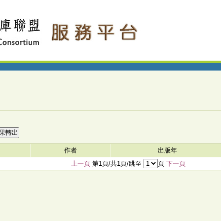
作者
出版年
上一頁
第1頁/共1頁/跳至
頁
下一頁