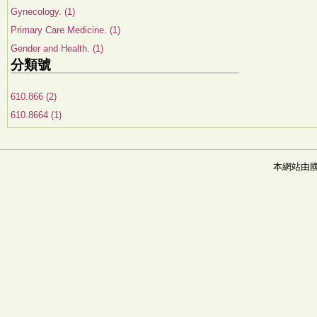
Gynecology. (1)
Primary Care Medicine. (1)
Gender and Health. (1)
分類號
610.866 (2)
610.8664 (1)
本網站由