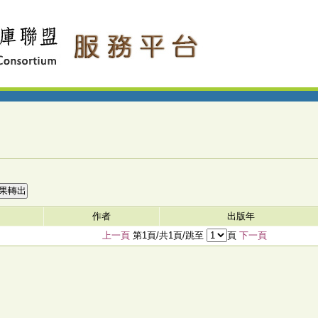
作者
出版年
上一頁
第1頁/共1頁/跳至
頁
下一頁