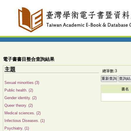
電子書書目整合查詢結果
主題
總筆數:3
Sexual minorities (3)
書名
Public health. (2)
Gender identity. (2)
Queer theory. (2)
Medical sciences. (2)
Infectious Diseases. (1)
Psychiatry. (1)