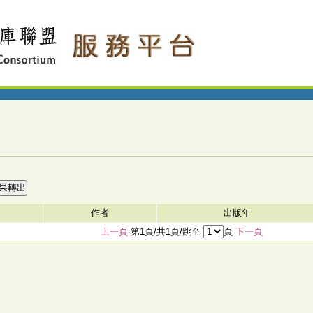
作者
出版年
上一頁
第1頁/共1頁/跳至
頁
下一頁