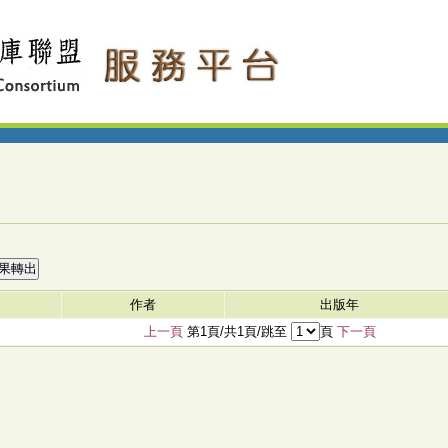
作者
出版年
上一頁
第1頁/共1頁/跳至
頁
下一頁