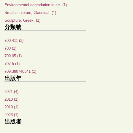
Environmental degradation in art. (1)
Small sculpture, Classical. (1)
Sculpture, Greek. (1)
分類號
700.411 (3)
700 (1)
709.05 (1)
707.5 (1)
709.380740341 (1)
出版年
2021 (4)
2018 (1)
2019 (1)
2023 (1)
出版者