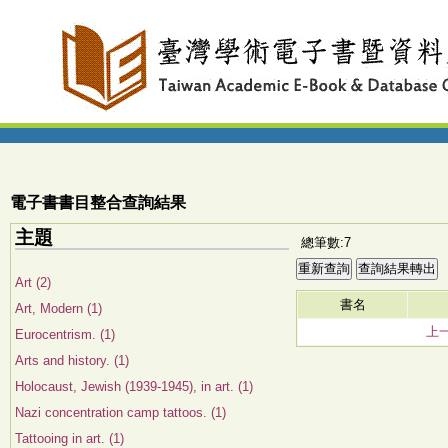
電子書書目整合查詢結果
主題
總筆數:7
Art (2)
書名
Art, Modern (1)
上
Eurocentrism. (1)
Arts and history. (1)
Holocaust, Jewish (1939-1945), in art. (1)
Nazi concentration camp tattoos. (1)
Tattooing in art. (1)