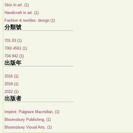
Skin in art. (1)
Handicraft in art. (1)
Fashion & textiles: design (1)
分類號
701.03 (1)
700/.4561 (1)
704.942 (1)
出版年
2016 (1)
2018 (1)
2022 (1)
出版者
Imprint: Palgrave Macmillan, (1)
Bloomsbury Publishing, (1)
Bloomsbury Visual Arts, (1)