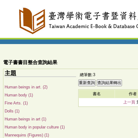
電子書書目整合查詢結果
主題
總筆數:3
Human beings in art. (2)
書名
作者
Human body (1)
上一頁
Fine Arts. (1)
Dolls (1)
Human beings in art (1)
Human body in popular culture (1)
Mannequins (Figures) (1)