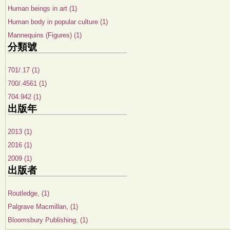
Human beings in art (1)
Human body in popular culture (1)
Mannequins (Figures) (1)
分類號
701/.17 (1)
700/.4561 (1)
704.942 (1)
出版年
2013 (1)
2016 (1)
2009 (1)
出版者
Routledge, (1)
Palgrave Macmillan, (1)
Bloomsbury Publishing, (1)