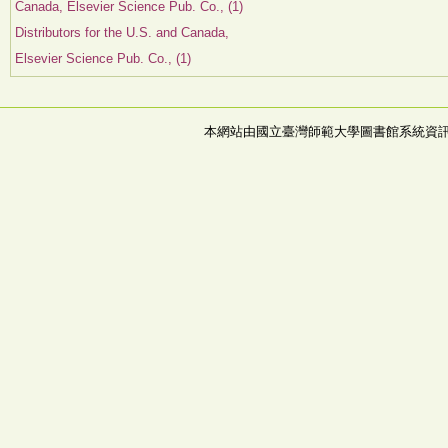
Canada, Elsevier Science Pub. Co., (1)
Distributors for the U.S. and Canada,
Elsevier Science Pub. Co., (1)
本網站由國立臺灣師範大學圖書館系統資