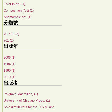
Color in art. (1)
Composition (Art) (1)
Anamorphic art. (1)
分類號
701/.15 (3)
701 (2)
出版年
2006 (1)
1984 (1)
1990 (1)
2010 (1)
出版者
Palgrave Macmillan, (1)
University of Chicago Press, (1)
Sole distributors for the U.S.A. and