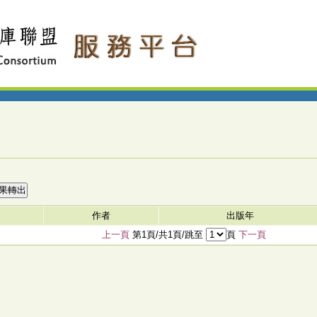
作者
出版年
上一頁
第1頁/共1頁/跳至
頁
下一頁