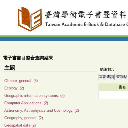
電子書書目整合查詢結果
主題
總筆數:3
Climate, general. (3)
書名
Ecology. (2)
Geographic information systems. (2)
Computer Applications. (2)
Astronomy, Astrophysics and Cosmology. (2)
Geography, general. (2)
Geospatial data (2)