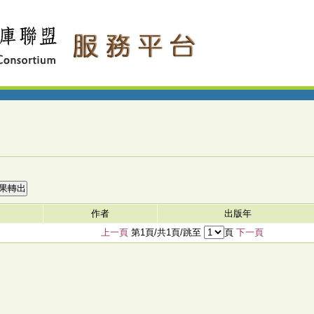
作者
出版年
上一頁
第1頁/共1頁/跳至
頁
下一頁