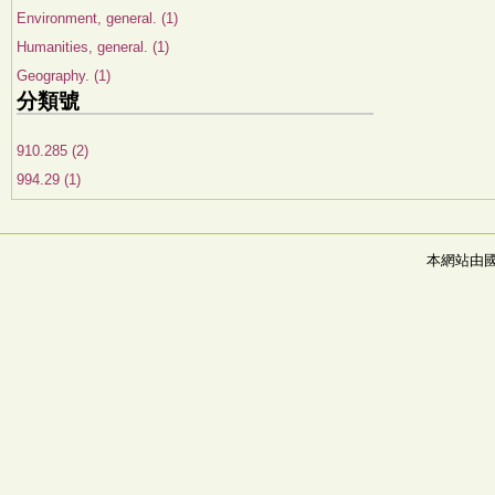
Environment, general. (1)
Humanities, general. (1)
Geography. (1)
分類號
910.285 (2)
994.29 (1)
本網站由