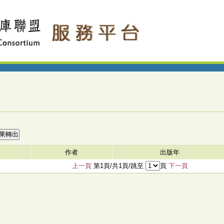
作者
出版年
上一頁
第1頁/共1頁/跳至
頁
下一頁