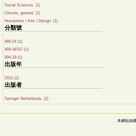
Social Sciences. (1)
Climate, general. (1)
Humanities / Arts / Design. (1)
分類號
980.04 (1)
909.09767 (1)
994.29 (1)
出版年
2012 (2)
出版者
Springer Netherlands, (2)
本網站由