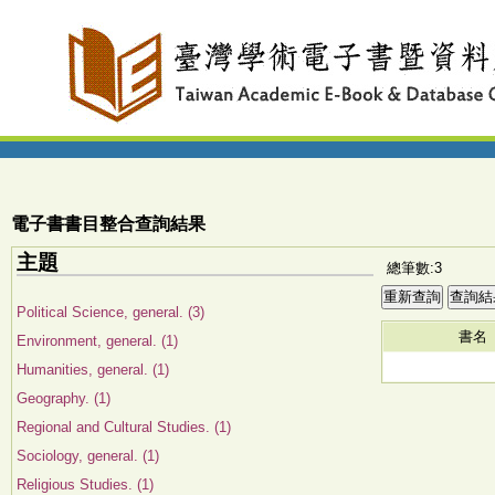
電子書書目整合查詢結果
主題
總筆數:3
Political Science, general. (3)
書名
Environment, general. (1)
Humanities, general. (1)
Geography. (1)
Regional and Cultural Studies. (1)
Sociology, general. (1)
Religious Studies. (1)