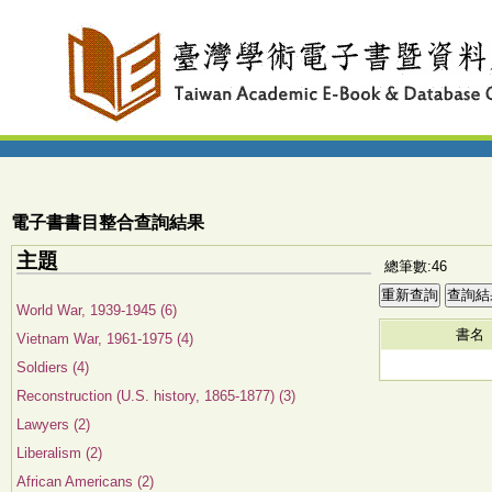
電子書書目整合查詢結果
主題
總筆數:46
World War, 1939-1945 (6)
書名
Vietnam War, 1961-1975 (4)
Soldiers (4)
Reconstruction (U.S. history, 1865-1877) (3)
Lawyers (2)
Liberalism (2)
African Americans (2)