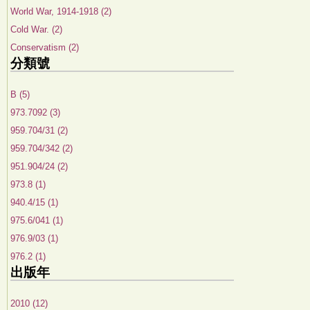
World War, 1914-1918 (2)
Cold War. (2)
Conservatism (2)
分類號
B (5)
973.7092 (3)
959.704/31 (2)
959.704/342 (2)
951.904/24 (2)
973.8 (1)
940.4/15 (1)
975.6/041 (1)
976.9/03 (1)
976.2 (1)
出版年
2010 (12)