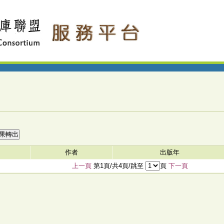
作者
出版年
上一頁
第1頁/共4頁/跳至
頁
下一頁