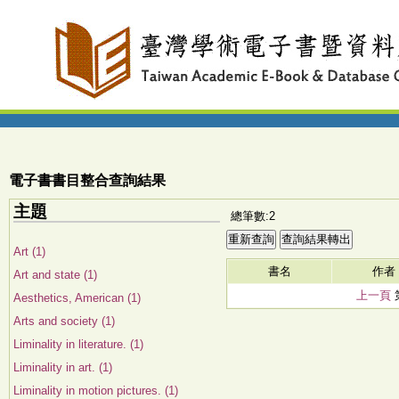
電子書書目整合查詢結果
主題
總筆數:2
Art (1)
書名
作者
Art and state (1)
上一頁
Aesthetics, American (1)
Arts and society (1)
Liminality in literature. (1)
Liminality in art. (1)
Liminality in motion pictures. (1)