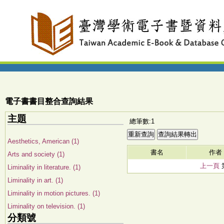
電子書書目整合查詢結果
主題
總筆數:1
Aesthetics, American (1)
書名
作者
Arts and society (1)
上一頁
Liminality in literature. (1)
Liminality in art. (1)
Liminality in motion pictures. (1)
Liminality on television. (1)
分類號