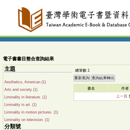
電子書書目整合查詢結果
主題
總筆數:1
Aesthetics, American (1)
書名
作者
Arts and society (1)
上一頁
Liminality in literature. (1)
Liminality in art. (1)
Liminality in motion pictures. (1)
Liminality on television. (1)
分類號