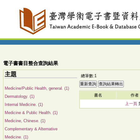
電子書書目整合查詢結果
主題
總筆數:1
Medicine/Public Health, general. (1)
書名
作者
Dermatology. (1)
上一頁
Internal Medicine. (1)
Medicine & Public Health. (1)
Medicine, Chinese. (1)
Complementary & Alternative
Medicine. (1)