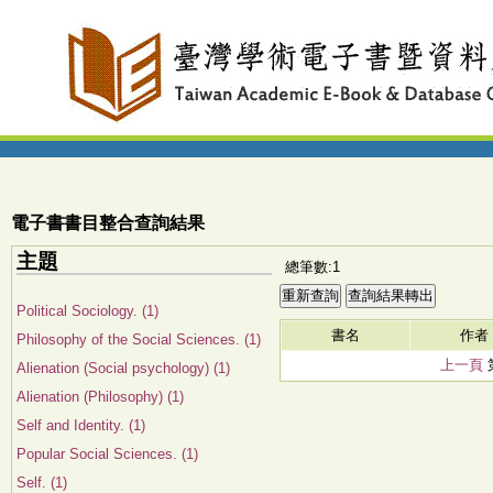
電子書書目整合查詢結果
主題
總筆數:1
Political Sociology. (1)
書名
作者
Philosophy of the Social Sciences. (1)
上一頁
Alienation (Social psychology) (1)
Alienation (Philosophy) (1)
Self and Identity. (1)
Popular Social Sciences. (1)
Self. (1)