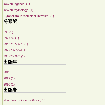
Jewish legends. (1)
Jewish mythology. (1)
Symbolism in rabbinical literature. (1)
分類號
296.3 (1)
297.082 (1)
294.5/4350973 (1)
299.6/897294 (1)
296.6/50973 (1)
出版年
2011 (3)
2012 (1)
2010 (1)
出版者
New York University Press, (5)