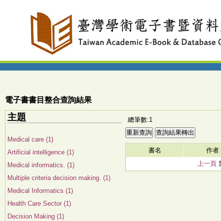
電子書書目整合查詢結果
主題
總筆數:1
Medical care (1)
書名
作者
Artificial intelligence (1)
上一頁
Medical informatics. (1)
Multiple criteria decision making. (1)
Medical Informatics (1)
Health Care Sector (1)
Decision Making (1)