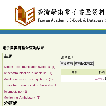
電子書書目整合查詢結果
主題
總筆數:1
Wireless communication systems. (1)
書名
作者
Telecommunication in medicine. (1)
上一頁
Mobile communication systems. (1)
Computer Communication Networks (1)
Telemedicine. (1)
Monitoring, Ambulatory. (1)
分類號