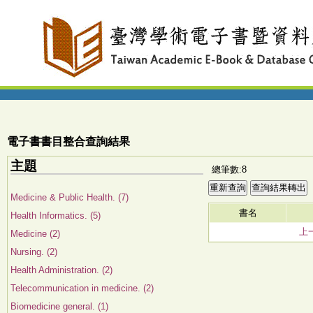
電子書書目整合查詢結果
主題
總筆數:8
Medicine & Public Health. (7)
書名
Health Informatics. (5)
上
Medicine (2)
Nursing. (2)
Health Administration. (2)
Telecommunication in medicine. (2)
Biomedicine general. (1)