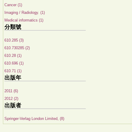
Cancer (1)
Imaging / Radiology. (1)
Medical informatics (1)
分類號
610.285 (3)
610.730285 (2)
610.28 (1)
610.696 (1)
610.71 (1)
出版年
2011 (6)
2012 (2)
出版者
Springer-Verlag London Limited, (8)