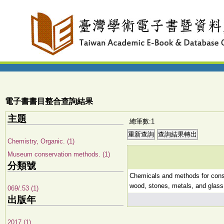
電子書書目整合查詢結果
主題
總筆數:1
Chemistry, Organic. (1)
Museum conservation methods. (1)
分類號
Chemicals and methods for conser
wood, stones, metals, and glass
069/.53 (1)
出版年
2017 (1)