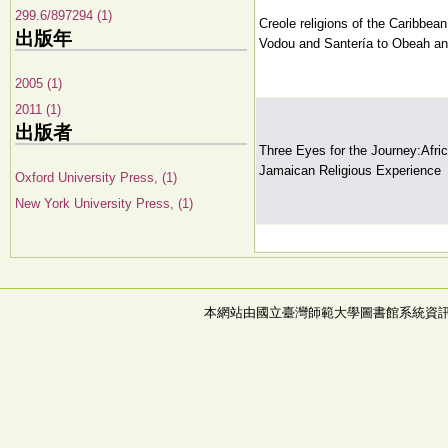
299.6/897294 (1)
Creole religions of the Caribbean
出版年
Vodou and Santería to Obeah and
2005 (1)
2011 (1)
出版者
Three Eyes for the Journey:Afri
Jamaican Religious Experience
Oxford University Press, (1)
New York University Press, (1)
本網站由國立臺灣師範大學圖書館系統資