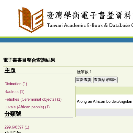
電子書書目整合查詢結果
主題
總筆數:1
Divination (1)
Baskets (1)
Fetishes (Ceremonial objects) (1)
Along an African border:Angolan 
Luvale (African people) (1)
分類號
299.6/8397 (1)