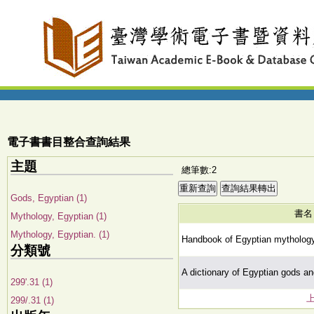
電子書書目整合查詢結果
主題
總筆數:2
Gods, Egyptian (1)
書名
Mythology, Egyptian (1)
Mythology, Egyptian. (1)
Handbook of Egyptian mytholog
分類號
A dictionary of Egyptian gods a
299'.31 (1)
299/.31 (1)