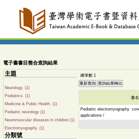
電子書書目整合查詢結果
主題
總筆數:1
Neurology. (1)
Pediatrics. (1)
書名
Medicine & Public Health. (1)
Pediatric electromyography :conc
Pediatric neurology (1)
applications /
Neuromuscular diseases in children (1)
Electromyography. (1)
分類號